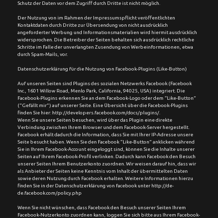
Schutz der Daten vor dem Zugriff durch Dritte ist nicht möglich.
Der Nutzung von im Rahmen der Impressumspflicht veröffentlichten 
Kontaktdaten durch Dritte zur Übersendung von nicht ausdrücklich 
angeforderter Werbung und Informationsmaterialien wird hiermit ausdrücklich 
widersprochen. Die Betreiber der Seiten behalten sich ausdrücklich rechtliche 
Schritte im Falle der unverlangten Zusendung von Werbeinformationen, etwa 
durch Spam-Mails, vor.
Datenschutzerklärung für die Nutzung von Facebook-Plugins (Like-Button)
Auf unseren Seiten sind Plugins des sozialen Netzwerks Facebook (Facebook 
Inc., 1601 Willow Road, Menlo Park, California, 94025, USA) integriert. Die 
Facebook-Plugins erkennen Sie an dem Facebook-Logo oder dem “Like-Button” 
(“Gefällt mir”) auf unserer Seite. Eine Übersicht über die Facebook-Plugins 
finden Sie hier: http://developers.facebook.com/docs/plugins/.
Wenn Sie unsere Seiten besuchen, wird über das Plugin eine direkte 
Verbindung zwischen Ihrem Browser und dem Facebook-Server hergestellt. 
Facebook erhält dadurch die Information, dass Sie mit Ihrer IP-Adresse unsere 
Seite besucht haben. Wenn Sie den Facebook “Like-Button” anklicken während 
Sie in Ihrem Facebook-Account eingeloggt sind, können Sie die Inhalte unserer 
Seiten auf Ihrem Facebook-Profil verlinken. Dadurch kann Facebook den Besuch 
unserer Seiten Ihrem Benutzerkonto zuordnen. Wir weisen darauf hin, dass wir 
als Anbieter der Seiten keine Kenntnis vom Inhalt der übermittelten Daten 
sowie deren Nutzung durch Facebook erhalten. Weitere Informationen hierzu 
finden Sie in der Datenschutzerklärung von facebook unter http://de-
de.facebook.com/policy.php
Wenn Sie nicht wünschen, dass Facebook den Besuch unserer Seiten Ihrem 
Facebook-Nutzerkonto zuordnen kann, loggen Sie sich bitte aus Ihrem Facebook-