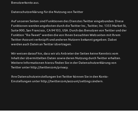
Benutzerkonto aus.
Datenschutzerklärung für die Nutzung von Twitter
Auf unseren Seiten sind Funktionen des Dienstes Twitter eingebunden. Diese 
Funktionen werden angeboten durch die Twitter Inc., Twitter, Inc. 1355 Market St, 
Suite 900, San Francisco, CA 94103, USA. Durch das Benutzen von Twitter und der 
Funktion “Re-Tweet” werden die von Ihnen besuchten Webseiten mit Ihrem 
Twitter-Account verknüpft und anderen Nutzern bekannt gegeben. Dabei 
werden auch Daten an Twitter übertragen.
Wir weisen darauf hin, dass wir als Anbieter der Seiten keine Kenntnis vom 
Inhalt der übermittelten Daten sowie deren Nutzung durch Twitter erhalten. 
Weitere Informationen hierzu finden Sie in der Datenschutzerklärung von 
Twitter unter http://twitter.com/privacy.
Ihre Datenschutzeinstellungen bei Twitter können Sie in den Konto-
Einstellungen unter http://twitter.com/account/settings ändern.
©2026  Chimperator Live GmbH. All rights reserved.  